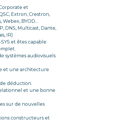
Corporate et
QSC, Extron, Crestron,
ms, Webex, BYOD…
, DNS, Multicast, Dante,
s, IR)
-SYS et êtes capable
omplet.
c de systèmes audiovisuels
e et une architecture
t de déduction.
relationnel et une bonne
es sur de nouvelles
ions constructeurs et