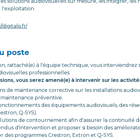
es solutions audiovisuelles sur mesure, les intégrer, les 
l'exploitation.
/digitalis.fr/
u poste
n, rattaché(e) à l'équipe technique, vous interviendrez
diovisuelles professionnelles.
ions, vous serez amené(e) à intervenir sur les activité
ons de maintenance corrective sur les installations audiovi
de maintenance préventive.
fonctionnements des équipements audiovisuels, des rése
restron, Q-SYS).
utions de contournement afin d'assurer la continuité de 
ndus d'intervention et proposer si besoin des améliorati
uer des programmes Crestron, Extron et Q-SYS.