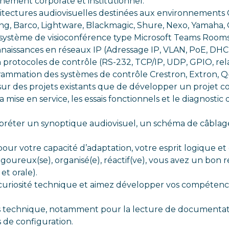
nement corporate et institutionnel.
hitectures audiovisuelles destinées aux environnements 
ng, Barco, Lightware, Blackmagic, Shure, Nexo, Yamaha, 
es système de visioconférence type Microsoft Teams Roo
aissances en réseaux IP (Adressage IP, VLAN, PoE, DHCP
 protocoles de contrôle (RS-232, TCP/IP, UDP, GPIO, relai
rammation des systèmes de contrôle Crestron, Extron, Q
n sur des projets existants que de développer un projet c
la mise en service, les essais fonctionnels et le diagnosti
erpréter un synoptique audiovisuel, un schéma de câblag
our votre capacité d’adaptation, votre esprit logique e
goureux(se), organisé(e), réactif(ve), vous avez un bon 
et orale).
 curiosité technique et aimez développer vos compétenc
ais technique, notamment pour la lecture de documentat
ls de configuration.