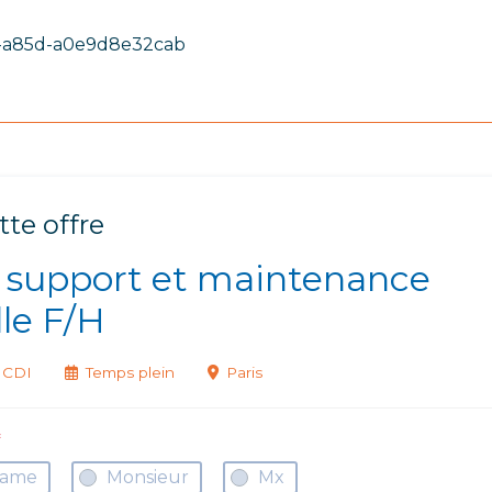
c-a85d-a0e9d8e32cab
tte offre
 support et maintenance
lle F/H
CDI
Temps plein
Paris
*
ame
Monsieur
Mx